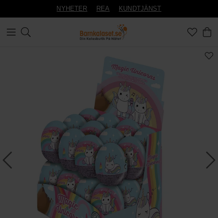
NYHETER
REA
KUNDTJÄNST