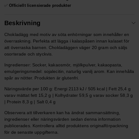
✅
Officiellt licensierade produkter
Beskrivning
Chokladägg med motiv av söta enhörningar som innehåller en
överraskning. Perfekta att lägga i kalaspåsen innan kalaset för
att överraska barnen. Chokladäggen väger 20 gram och säljs
osorterade och styckvis.
Ingredienser: Socker, kakaosmör, mjölkpulver, kakaopasta,
emulgeringsmedel: sojalecitin, naturlig vanilj arom. Kan innehålla
spår av nötter. Produkten är glutenfri.
Näringsvärde per 100 g: Energi 2113 kJ / 505 kcal | Fett 25,4 g
varav mättat fett 15,2 g | Kolhydrater 59,5 g varav socker 58,3 g
| Protein 8,3 g | Salt 0,4 g
Observera att tillverkaren kan ha ändrat sammansättning,
ingredienser eller näringsvärden sedan denna information
publicerades. Kontrollera alltid produktens originalförpackning
för de senaste uppgifterna.