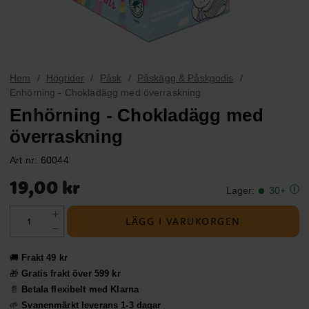
Hem
Högtider
Påsk
Påskägg & Påskgodis
Enhörning - Chokladägg med överraskning
Enhörning - Chokladägg med
överraskning
Art nr:
60044
Pris
:
19,00 kr
19,00 kr
Lager
:
30+
LÄGG I VARUKORGEN
🚚
Frakt 49 kr
🎁
Gratis frakt över 599 kr
📄
Betala flexibelt med Klarna
🌱
Svanenmärkt leverans 1-3 dagar