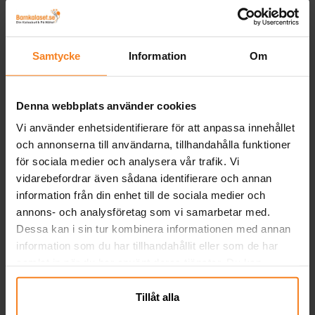
My Little Pony -
Choklad Guldmynt 15-
S
Chokladägg med
pack
överraskning
Samtycke
Information
Om
19,00 kr
35,00 kr
Pris
:
19,00 kr
Pris
:
35,00 kr
KÖP
KÖP
Denna webbplats använder cookies
Vi använder enhetsidentifierare för att anpassa innehållet
Andra köpte även
och annonserna till användarna, tillhandahålla funktioner
för sociala medier och analysera vår trafik. Vi
vidarebefordrar även sådana identifierare och annan
information från din enhet till de sociala medier och
annons- och analysföretag som vi samarbetar med.
Dessa kan i sin tur kombinera informationen med annan
information som du har tillhandahållit eller som de har
samlat in när du har använt deras tjänster. Du kan
närsomhelst ändra ditt samtycke.
Tillåt alla