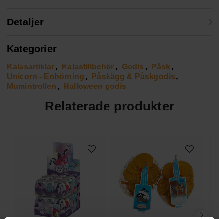
Detaljer
Kategorier
Kalasartiklar
Kalastillbehör
Godis
Påsk
Unicorn - Enhörning
Påskägg & Påskgodis
Mumintrollen
Halloween godis
Relaterade produkter