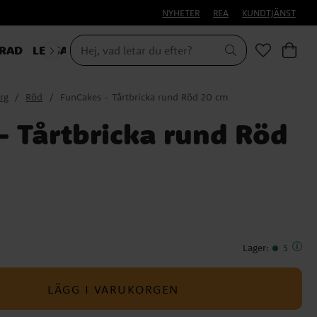
NYHETER
REA
KUNDTJÄNST
RAD
LEKSAKER & PRESENTER
ärg
Röd
FunCakes - Tårtbricka rund Röd 20 cm
- Tårtbricka rund Röd
Lager
:
5
LÄGG I VARUKORGEN