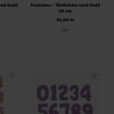
und Guld
FunCakes - Tårtbricka rund Guld
F
20 cm
45,00 kr
Pris
:
45,00 kr
KÖP