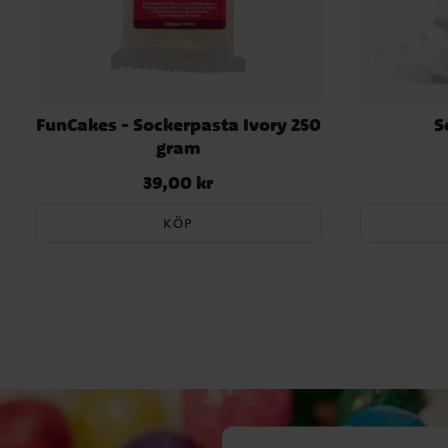
FunCakes - Sockerpasta Ivory 250
S
gram
39,00 kr
Pris
:
39,00 kr
KÖP