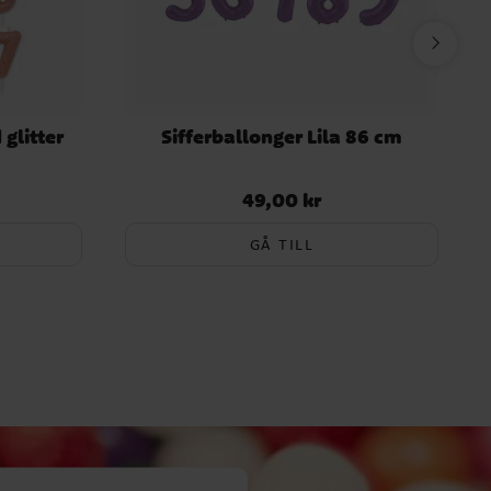
 glitter
Sifferballonger Lila 86 cm
49,00 kr
Pris
:
49,00 kr
GÅ TILL