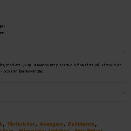
gar
ter
färg med ett lyxigt utseende att placera din fina tårta på. Tårtbrickan
ck och kan återanvändas.
k
Tårtbrickor
Avengers
Babblarna
n Sam
Miraculous Ladybug
Paw Patrol