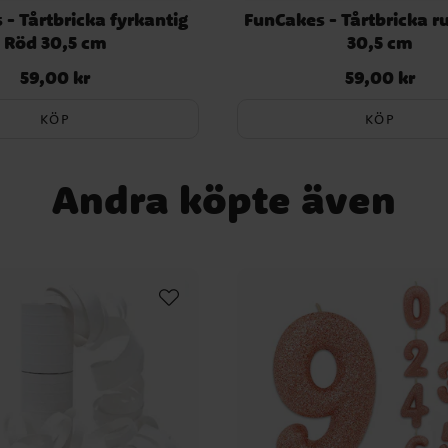
- Tårtbricka fyrkantig
FunCakes - Tårtbricka r
Röd 30,5 cm
30,5 cm
59,00 kr
59,00 kr
Pris
:
59,00 kr
Pris
:
59,00 kr
KÖP
KÖP
Andra köpte även