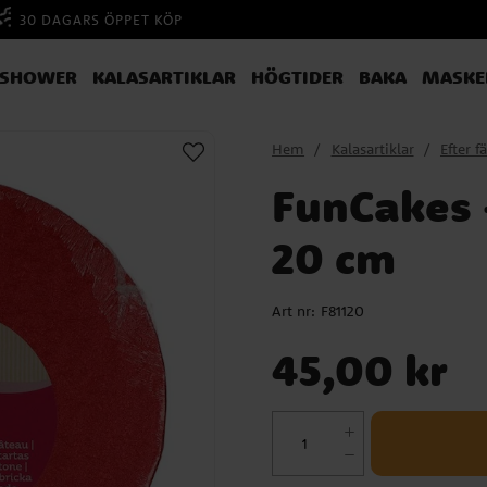
30 DAGARS ÖPPET KÖP
YSHOWER
KALASARTIKLAR
HÖGTIDER
BAKA
MASKE
Hem
Kalasartiklar
Efter f
FunCakes 
20 cm
Art nr:
F81120
Pris
:
45,00 kr
45,00 kr