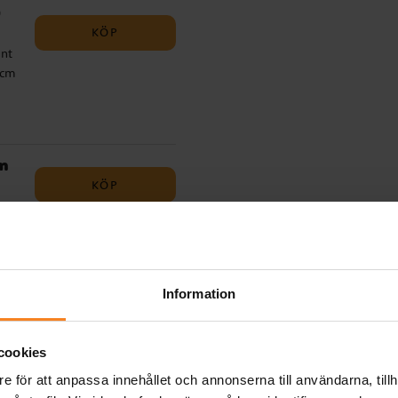
0
KÖP
int
 cm
cm
KÖP
 cm
Information
KÖP
 cm
cookies
e för att anpassa innehållet och annonserna till användarna, tillh