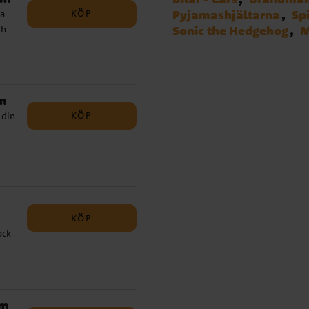
KÖP
Pyjamashjältarna
Sp
ta
ch
Sonic the Hedgehog
M
cm
KÖP
 din
KÖP
ock
cm