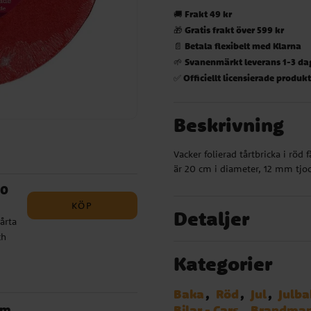
Frakt 49 kr
🚚
Gratis frakt över 599 kr
🎁
Betala flexibelt med Klarna
📄
Svanenmärkt leverans 1-3 da
🌱
Officiellt licensierade produk
✅
Beskrivning
Vacker folierad tårtbricka i röd 
är 20 cm i diameter, 12 mm tjo
20
KÖP
Detaljer
tårta
ch
Kategorier
Baka
Röd
Jul
Julba
cm
Bilar - Cars
Brandma