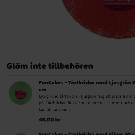
Glöm inte tillbehören
FunCakes - Tårtbricka rund Ljusgrön 
cm
Lyxig rund tårtbricka i ljusgrön färg att placera din 
på. Tårtbrickan är 20 cm i diameter, 12 mm tjock o
kan återanvändas.
Pris
:
45,00 kr
45,00 kr
FunCakes - Tårtbricka rund Silver 20 