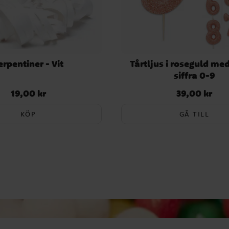
erpentiner - Vit
Tårtljus i roseguld med
siffra 0-9
19,00 kr
39,00 kr
Pris
:
19,00 kr
Pris
:
39,00 kr
KÖP
GÅ TILL