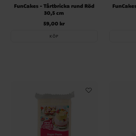
FunCakes - Tårtbricka rund Röd
FunCakes 
30,5 cm
59,00 kr
Pris
:
59,00 kr
KÖP