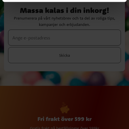
Massa kalas i din inkorg!
Prenumerera på vårt nyhetsbrev och ta del av roliga tips,
kampanjer och erbjudanden.
Skicka
Fri frakt över 599 kr
Gratis frakt på beställningar över 599kr