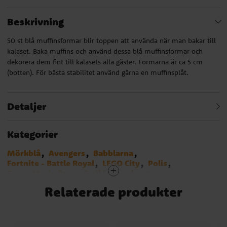
Beskrivning
50 st blå muffinsformar blir toppen att använda när man bakar till
kalaset. Baka muffins och använd dessa blå muffinsformar och
dekorera dem fint till kalasets alla gäster. Formarna är ca 5 cm
(botten). För bästa stabilitet använd gärna en muffinsplåt.
Detaljer
Kategorier
Mörkblå
Avengers
Babblarna
Fortnite - Battle Royal
LEGO City
Polis
Super Mario Bros
Emil i Lönneberga
Sonic the Hedgehog
Smurfarna
Monster Truck
Relaterade produkter
Musse & Helium
Hot Wheels
Transformers
Asterix
Bamse kalas
Fotbollstema
Harry Potter
Pippi Långstrump
Pyjamashjältarna
Spiderman
Muffins - Cupcakes
Muffinsformar
Baka