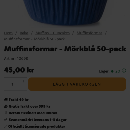
Hem
Baka
Muffins - Cupcakes
Muffinsformar
Muffinsformar - Mörkblå 50-pack
Muffinsformar - Mörkblå 50-pack
Art nr:
10698
Pris
:
45,00 kr
45,00 kr
Lager
:
20
LÄGG I VARUKORGEN
Frakt 49 kr
🚚
Gratis frakt över 599 kr
🎁
Betala flexibelt med Klarna
📄
Svanenmärkt leverans 1-3 dagar
🌱
Officiellt licensierade produkter
✅