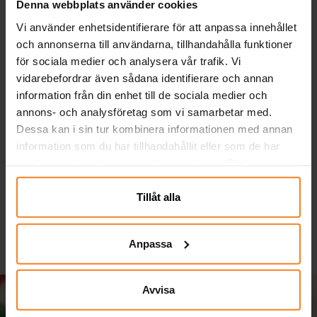
Denna webbplats använder cookies
Vi använder enhetsidentifierare för att anpassa innehållet
och annonserna till användarna, tillhandahålla funktioner
för sociala medier och analysera vår trafik. Vi
vidarebefordrar även sådana identifierare och annan
information från din enhet till de sociala medier och
annons- och analysföretag som vi samarbetar med.
Ballonger - Mörkblå 10-
Serpentiner - Mörkblå
Fl
Dessa kan i sin tur kombinera informationen med annan
pack
information som du har tillhandahållit eller som de har
samlat in när du har använt deras tjänster. Du kan
29,00 kr
19,00 kr
Pris
:
29,00 kr
Pris
:
19,00 kr
närsomhelst ändra ditt samtycke.
KÖP
KÖP
Tillåt alla
Anpassa
Avvisa