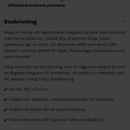
Officiellt licensierade produkter
✅
Beskrivning
Skapa en festlig och iögonfallande bakgrund på bara några sekunder
med denna backdrop i ljusblå färg. Draperiets långa, tunna
folieremsor ger en livfull och skimrande effekt som direkt lyfter
känslan i rummet, perfekt för kalas, födelsedagar, babyshowers och
andra firanden.
Häng draperiet i en dörröppning, mot en vägg eller använd det som
en färgstark bakgrund till fotohörnan. Ett enkelt och effektfullt sätt
att skapa en riktigt härlig feststämning.
✔️ Storlek: 100 x 240 cm
✔️ Perfekt som bakgrund, entrédekoration eller till fotohörna
✔️ Snabbt och enkelt sätt att skapa festkänsla
✔️ Fästs enkelt med valfri tejp eller häftmassa (ingår ej)