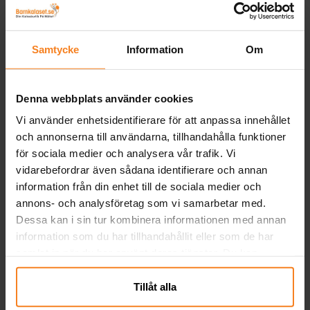
Flaggirlang - Ljusblå 10
Backdrop Draperi
meter
Ljusrosa 100 x 240 cm
Samtycke
Information
Om
29,00 kr
59,00 kr
Pris
:
29,00 kr
Pris
:
59,00 kr
KÖP
KÖP
Denna webbplats använder cookies
Vi använder enhetsidentifierare för att anpassa innehållet
Andra köpte även
och annonserna till användarna, tillhandahålla funktioner
för sociala medier och analysera vår trafik. Vi
vidarebefordrar även sådana identifierare och annan
information från din enhet till de sociala medier och
annons- och analysföretag som vi samarbetar med.
Dessa kan i sin tur kombinera informationen med annan
information som du har tillhandahållit eller som de har
samlat in när du har använt deras tjänster. Du kan
närsomhelst ändra ditt samtycke.
Tillåt alla