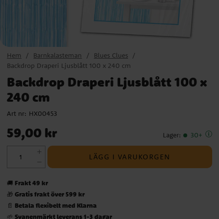
Hem
Barnkalasteman
Blues Clues
Backdrop Draperi Ljusblått 100 x 240 cm
Backdrop Draperi Ljusblått 100 x
240 cm
Art nr:
HX00453
Pris
:
59,00 kr
59,00 kr
Lager
:
30+
LÄGG I VARUKORGEN
Frakt 49 kr
🚚
Gratis frakt över 599 kr
🎁
Betala flexibelt med Klarna
📄
Svanenmärkt leverans 1-3 dagar
🌱