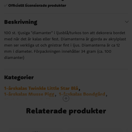
Officiellt licensierade produkter
✅
Beskrivning
100 st. tjusiga "diamanter" i ljusblå/turkos ton att dekorera bordet
med när det är kalas eller fest. Diamanterna är gjorda av akrylplast
men ser verkliga ut och gnistrar fint i ljus. Diamanterna är ca 12
mm i diameter. Förpackningen innehåller 34 gram (ca. 100
diamanter)
Kategorier
1-årskalas Twinkle Little Star Blå
1-årskalas Musse Pigg
1-årskalas Bondgård
Birthday Bear
Bolibompa
Dog Party
Minionerna
Emoji
Hästar
Ice Cream Party
Relaterade produkter
Twinkle Little Star Blå
Pandakalas
Blues Clues
Emil i Lönneberga
Sonic the Hedgehog
Bluey
Smurfarna
Manga
Lilo & Stitch
Greta Gris
Pokemon
Sjöjungfru - Mermaid
Konfetti