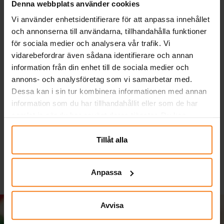
Denna webbplats använder cookies
Vi använder enhetsidentifierare för att anpassa innehållet
och annonserna till användarna, tillhandahålla funktioner
för sociala medier och analysera vår trafik. Vi
vidarebefordrar även sådana identifierare och annan
information från din enhet till de sociala medier och
annons- och analysföretag som vi samarbetar med.
Ballonger - Röda 10-
Serpentiner - Ljusblå
H
Dessa kan i sin tur kombinera informationen med annan
pack
information som du har tillhandahållit eller som de har
samlat in när du har använt deras tjänster. Du kan
29,00 kr
19,00 kr
Pris
:
29,00 kr
Pris
:
19,00 kr
närsomhelst ändra ditt samtycke.
KÖP
KÖP
Tillåt alla
Anpassa
Avvisa