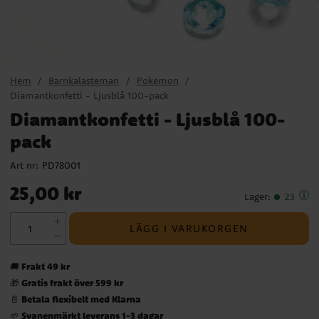
Hem
Barnkalasteman
Pokemon
Diamantkonfetti - Ljusblå 100-pack
Diamantkonfetti - Ljusblå 100-
pack
Art nr:
PD78001
Pris
:
25,00 kr
25,00 kr
Lager
:
23
LÄGG I VARUKORGEN
Frakt 49 kr
🚚
Gratis frakt över 599 kr
🎁
Betala flexibelt med Klarna
📄
Svanenmärkt leverans 1-3 dagar
🌱