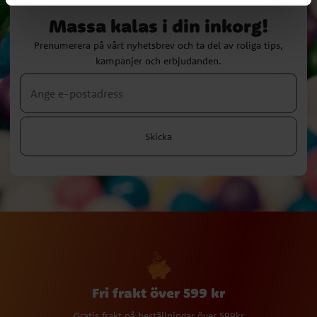
Massa kalas i din inkorg!
Prenumerera på vårt nyhetsbrev och ta del av roliga tips,
kampanjer och erbjudanden.
Skicka
Fri frakt över 599 kr
Gratis frakt på beställningar över 599kr