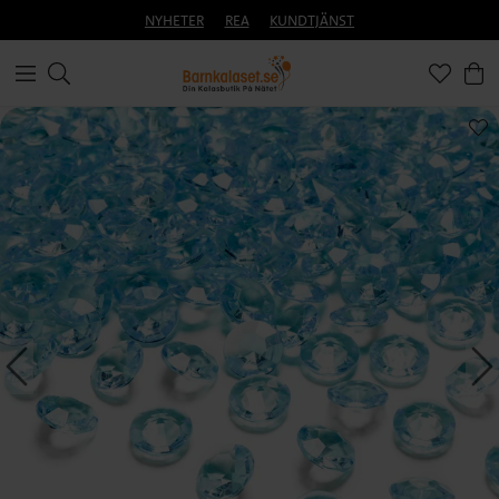
NYHETER
REA
KUNDTJÄNST