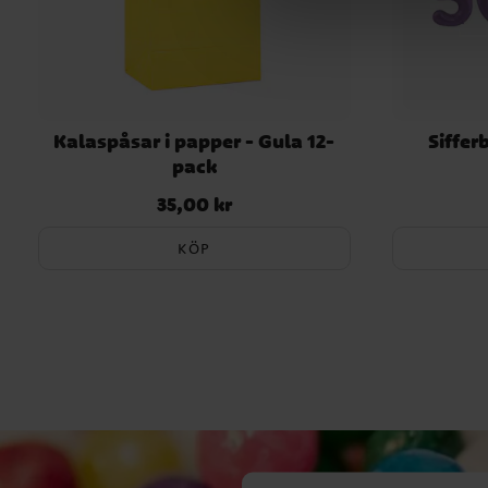
Kalaspåsar i papper - Gula 12-
Siffer
pack
35,00 kr
Pris
:
35,00 kr
KÖP