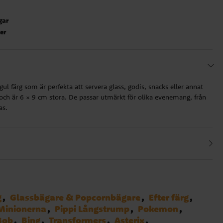
gar
ter
gul färg som är perfekta att servera glass, godis, snacks eller annat
ch är 6 × 9 cm stora. De passar utmärkt för olika evenemang, från
as.
g
Glassbägare & Popcornbägare
Efter färg
Minionerna
Pippi Långstrump
Pokemon
Bob
Bing
Transformers
Asterix