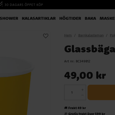
30 DAGARS ÖPPET KÖP
YSHOWER
KALASARTIKLAR
HÖGTIDER
BAKA
MASKE
Hem
Barnkalasteman
Po
Glassbäga
Art nr:
8C349812
Pris
:
49,00 kr
49,00 kr
Frakt 49 kr
🚚
Gratis frakt över 599 kr
🎁