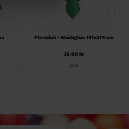
na
Plastduk - Mörkgrön 137x274 cm
39,00 kr
Pris
:
39,00 kr
KÖP