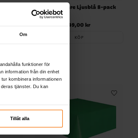
Gula 8-
Glassbägare Ljusblå 8-pack
49,00 kr
Pris
:
49,00 kr
Om
KÖP
andahålla funktioner för
n information från din enhet
 tur kombinera informationen
 deras tjänster. Du kan
Tillåt alla