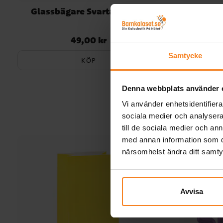
Glassbägare Svarta 8-pack
Glass
49,00 kr
Pris
:
49,00 kr
Samtycke
KÖP
Denna webbplats använder 
Vi använder enhetsidentifierar
sociala medier och analysera 
till de sociala medier och a
med annan information som du 
närsomhelst ändra ditt samt
Avvisa