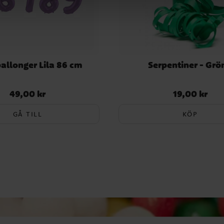
ballonger Lila 86 cm
Serpentiner - Grö
49,00 kr
19,00 kr
Pris
:
49,00 kr
Pris
:
19,00 kr
GÅ TILL
KÖP