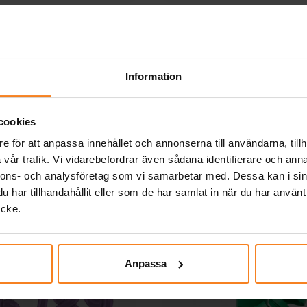
bägare Röda 8-pack
Pappmuggar 210 ml - 
pack
49,00 kr
29,00 kr
Pris
:
49,00 kr
Pris
:
29,00 kr
Information
KÖP
KÖP
cookies
Andra köpte även
e för att anpassa innehållet och annonserna till användarna, tillh
vår trafik. Vi vidarebefordrar även sådana identifierare och anna
nnons- och analysföretag som vi samarbetar med. Dessa kan i sin
har tillhandahållit eller som de har samlat in när du har använt
ycke.
Anpassa