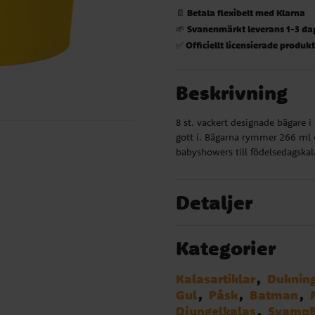
Betala flexibelt med Klarna
📄
Svanenmärkt leverans 1-3 da
🌱
Officiellt licensierade produk
✅
Beskrivning
8 st. vackert designade bägare i 
gott i. Bägarna rymmer 266 ml o
babyshowers till födelsedagskal
Detaljer
Kategorier
Kalasartiklar
Duknin
Gul
Påsk
Batman
Djungelkalas
Svamp