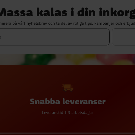
Massa kalas i din inkorg
erera på vårt nyhetsbrev och ta del av roliga tips, kampanjer och erbju
Snabba leveranser
Leveranstid 1-3 arbetsdagar