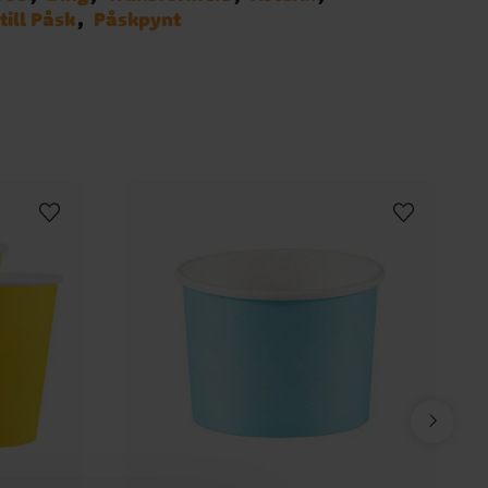
till Påsk
Påskpynt