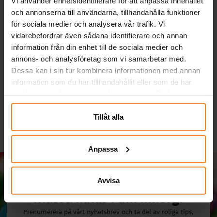
Vi använder enhetsidentifierare för att anpassa innehållet
och annonserna till användarna, tillhandahålla funktioner
för sociala medier och analysera vår trafik. Vi
vidarebefordrar även sådana identifierare och annan
information från din enhet till de sociala medier och
Ballonger - Ljusblå 10-
Hobbyfärg Ljusblå 60
annons- och analysföretag som vi samarbetar med.
pack
ml
Dessa kan i sin tur kombinera informationen med annan
29,00 kr
29,00 kr
Pris
:
29,00 kr
Nuvarande pris
:
59,00 kr
information som du har tillhandahållit eller som de har
29,00 kr
Tidigare pris
:
59,00 kr
samlat in när du har använt deras tjänster. Du kan
KÖP
KÖP
närsomhelst ändra ditt samtycke.
Tillåt alla
Anpassa
Avvisa
Massa kalas i din inkorg!
Prenumerera på vårt nyhetsbrev och ta del av roliga tips,