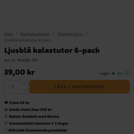
Hem
Barnkalasteman
Stumble Guys
Ljusblå kalastutor 6-pack
Ljusblå kalastutor 6-pack
Art nr:
PHOR1-011
Pris
:
39,00 kr
39,00 kr
Lager
:
30+
LÄGG I VARUKORGEN
Frakt 49 kr
🚚
Gratis frakt över 599 kr
🎁
Betala flexibelt med Klarna
📄
Svanenmärkt leverans 1-3 dagar
🌱
Officiellt licensierade produkter
✅