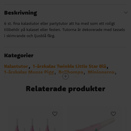
Beskrivning
6 st. fina kalastutor eller partytutor att ha med som ett roligt
tillbehör på kalaset eller festen. Tutorna är dekorerade med tassels
i skimrande och ljusblå färg.
Kategorier
Kalastutor
1-årskalas Twinkle Little Star Blå
1-årskalas Musse Pigg
Bolibompa
Minionerna
Ice Cream Party
SvampBob
Bluey
Smurfarna
Baby Shark
Birthday Bear
Dog Party
Emoji
Relaterade produkter
Pandakalas
Blues Clues
Emil i Lönneberga
Sonic the Hedgehog
Manga
Lilo & Stitch
Bangoberry
Bamse kalas
Cocomelon
Stumble Guys
Hästar
Greta Gris
Sjöjungfru - Mermaid
1-årskalas Blårutigt
Spidey och hans fantastiska vänner
Pokemon
Ljusblå
Minecraft
Efter färg
Kalastillbehör
Narwhal Party