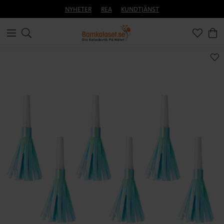
NYHETER
REA
KUNDTJÄNST