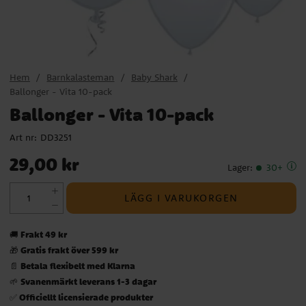
Hem
Barnkalasteman
Baby Shark
Ballonger - Vita 10-pack
Ballonger - Vita 10-pack
Art nr:
DD3251
Pris
:
29,00 kr
29,00 kr
Lager
:
30+
LÄGG I VARUKORGEN
Frakt 49 kr
🚚
Gratis frakt över 599 kr
🎁
Betala flexibelt med Klarna
📄
Svanenmärkt leverans 1-3 dagar
🌱
Officiellt licensierade produkter
✅