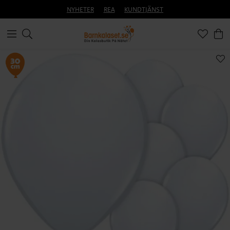
NYHETER
REA
KUNDTJÄNST