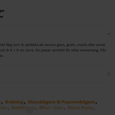
gar
ter
röd färg som är perfekta att servera glass, godis, snacks eller annat
ch är 6 × 9 cm stora. De passar utmärkt för olika evenemang, från
as.
r
Dukning
Glassbägare & Popcornbägare
ers
Babblarna
Bilar - Cars
Block Party
arty
Harry Potter
Miraculous Ladybug