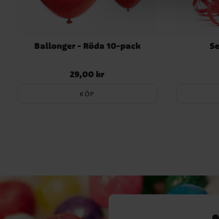
Ballonger - Röda 10-pack
Se
29,00 kr
Pris
:
29,00 kr
KÖP