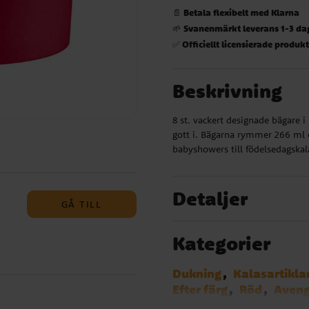
Betala flexibelt med Klarna
📄
Svanenmärkt leverans 1-3 da
🌱
Officiellt licensierade produk
✅
Beskrivning
8 st. vackert designade bägare i 
gott i. Bägarna rymmer 266 ml o
babyshowers till födelsedagskal
Detaljer
GÅ TILL
Kategorier
Dukning
Kalasartikla
Efter färg
Röd
Aveng
Brandman Sam
Dog P