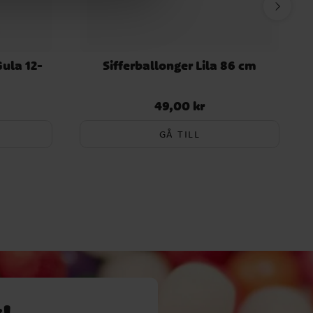
Gula 12-
Sifferballonger Lila 86 cm
49,00 kr
Pris
:
49,00 kr
GÅ TILL