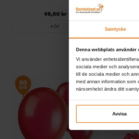
49,00 kr
Pris
:
49,00 kr
KÖP
Samtycke
Denna webbplats använder 
Vi använder enhetsidentifierar
sociala medier och analysera 
till de sociala medier och a
med annan information som du 
närsomhelst ändra ditt samt
Avvisa