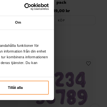
pack
39,00 kr
Pris
:
39,00 kr
KÖP
Om
andahålla funktioner för
n information från din enhet
 tur kombinera informationen
 deras tjänster. Du kan
Tillåt alla