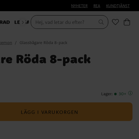
NYHETER
REA
KUNDTJÄNST
RAD
LEKSAKER & PRESENTER
kemon
Glassbägare Röda 8-pack
re Röda 8-pack
Lager
:
30+
LÄGG I VARUKORGEN