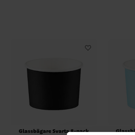
Glassbägare Svarta 8-pack
Glassb