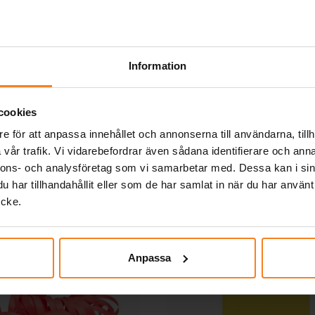
49,00 kr
49,00 kr
Pris
:
49,00 kr
Pris
:
49,00 kr
KÖP
KÖP
Information
Andra köpte även
cookies
e för att anpassa innehållet och annonserna till användarna, tillh
vår trafik. Vi vidarebefordrar även sådana identifierare och anna
nnons- och analysföretag som vi samarbetar med. Dessa kan i sin
har tillhandahållit eller som de har samlat in när du har använt
ycke.
Anpassa