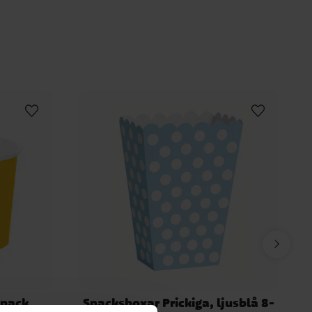
ol
Pirattema
Pokemon
Spiderman
o Bros
Fordon
tiska vänner
Sonic the Hedgehog
heels
Transformers
Cirkus
Musse & Helium
-pack
Snacksboxar Prickiga, ljusblå 8-