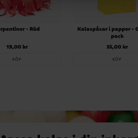
rpentiner - Röd
Kalaspåsar i papper - 
pack
19,00 kr
35,00 kr
Pris
:
19,00 kr
Pris
:
35,00 kr
KÖP
KÖP