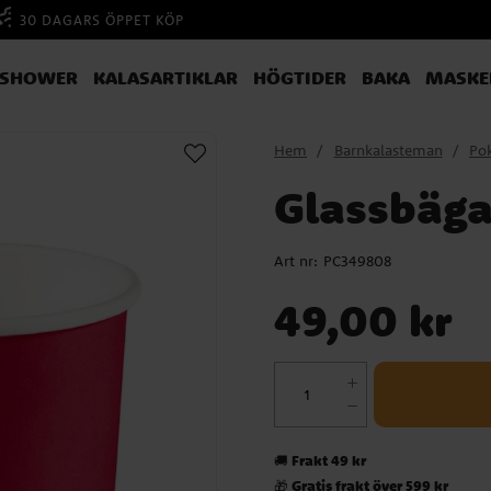
30 DAGARS ÖPPET KÖP
YSHOWER
KALASARTIKLAR
HÖGTIDER
BAKA
MASKE
Hem
Barnkalasteman
Po
Glassbäga
Art nr:
PC349808
Pris
:
49,00 kr
49,00 kr
Frakt 49 kr
🚚
Gratis frakt över 599 kr
🎁