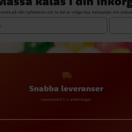
Massa kalas i din inkorg
erera på vårt nyhetsbrev och ta del av roliga tips, kampanjer och erbju
Snabba leveranser
Leveranstid 1-3 arbetsdagar