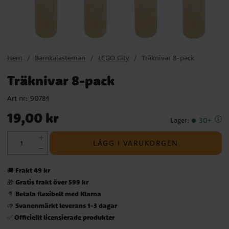
Hem
Barnkalasteman
LEGO City
Träknivar 8-pack
Träknivar 8-pack
Art nr:
90784
Pris
:
19,00 kr
19,00 kr
Lager
:
30+
LÄGG I VARUKORGEN
Frakt 49 kr
🚚
Gratis frakt över 599 kr
🎁
Betala flexibelt med Klarna
📄
Svanenmärkt leverans 1-3 dagar
🌱
Officiellt licensierade produkter
✅