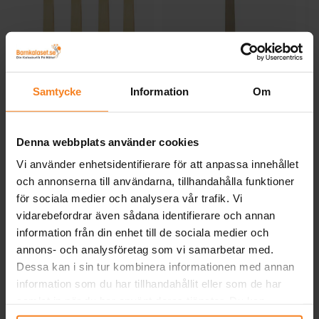
Trägafflar 8-pack
Träskedar 8-pack
P
Samtycke
Information
Om
19,00 kr
19,00 kr
Pris
:
19,00 kr
Pris
:
19,00 kr
Denna webbplats använder cookies
KÖP
KÖP
Vi använder enhetsidentifierare för att anpassa innehållet
och annonserna till användarna, tillhandahålla funktioner
för sociala medier och analysera vår trafik. Vi
Andra köpte även
vidarebefordrar även sådana identifierare och annan
information från din enhet till de sociala medier och
annons- och analysföretag som vi samarbetar med.
Dessa kan i sin tur kombinera informationen med annan
information som du har tillhandahållit eller som de har
samlat in när du har använt deras tjänster. Du kan
närsomhelst ändra ditt samtycke.