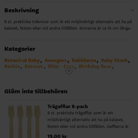
Beskrivning
8 st. praktiska träknivar som är ett miljövänligt alternativ att ha på
kalaset, festen eller vid andra tillfällen. Knivarna är ca 16 cm långa.
Kategorier
Botanical Baby
Avengers
Babblarna
Baby Shark
Barbie
Batman
Bilar - Cars
Birthday Bear
Bolibompa
Brandman Sam
Cat Party
Disco
Dog Party
Minionerna
Emoji
Fjärilskalas
Fortnite - Battle Royal
Fotbollstema
Glöm inte tillbehören
Frost - Frozen
Gaming kalas
Harry Potter
Hästar
Ice Cream Party
LEGO City
LOL Surprise
Mimmi Pigg
Miraculous Ladybug
Musse Pigg
Trägafflar 8-pack
My Little Pony
Paw Patrol
Greta Gris
8 st. praktiska trägafflar som är ett
Pippi Långstrump
Pirattema
Polis
Prinsessor
miljövänligt alternativ att ha på kalaset,
Pyjamashjältarna
Djungelkalas
festen eller vid andra tillfällen. Gafflarna är
Sjöjungfru - Mermaid
Spiderman
Star Wars
ca 16 cm långa.
Super Mario Bros
Traktor och Bondgård
Pris
19,00 kr
:
19,00 kr