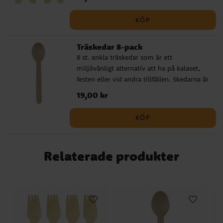
Unicorn - Enhörning
Woodland
Baby in Bloom
Koala
Narwhal Party
Fordon
Hello Baby
KÖP
Regnbågskalas
Pandakalas
Teddybjörn Babyshower
Emil i Lönneberga
Encanto
Träskedar 8-pack
8 st. enkla träskedar som är ett
miljövänligt alternativ att ha på kalaset,
festen eller vid andra tillfällen. Skedarna är
ca 16 cm långa.
Pris
19,00 kr
:
19,00 kr
KÖP
Relaterade produkter