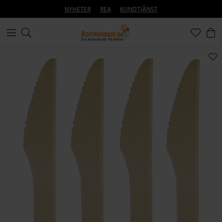
NYHETER
REA
KUNDTJÄNST