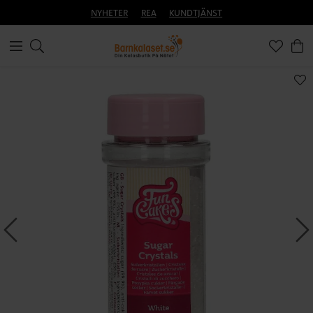
NYHETER
REA
KUNDTJÄNST