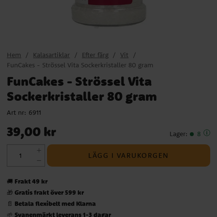
Hem
Kalasartiklar
Efter färg
Vit
FunCakes - Strössel Vita Sockerkristaller 80 gram
FunCakes - Strössel Vita
Sockerkristaller 80 gram
Art nr:
6911
Pris
:
39,00 kr
39,00 kr
Lager
:
8
LÄGG I VARUKORGEN
Frakt 49 kr
🚚
Gratis frakt över 599 kr
🎁
Betala flexibelt med Klarna
📄
Svanenmärkt leverans 1-3 dagar
🌱