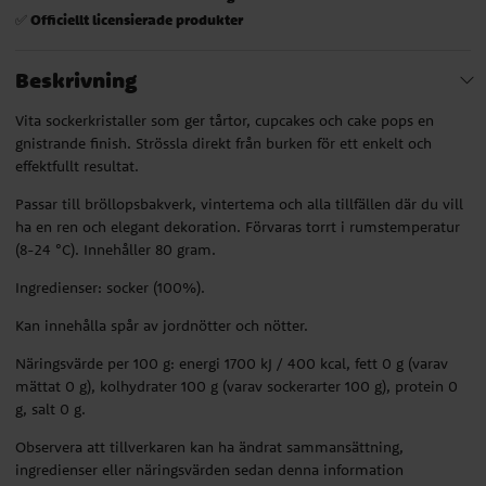
Officiellt licensierade produkter
✅
Beskrivning
Vita sockerkristaller som ger tårtor, cupcakes och cake pops en
gnistrande finish. Strössla direkt från burken för ett enkelt och
effektfullt resultat.
Passar till bröllopsbakverk, vintertema och alla tillfällen där du vill
ha en ren och elegant dekoration. Förvaras torrt i rumstemperatur
(8-24 °C). Innehåller 80 gram.
Ingredienser: socker (100%).
Kan innehålla spår av jordnötter och nötter.
Näringsvärde per 100 g: energi 1700 kJ / 400 kcal, fett 0 g (varav
mättat 0 g), kolhydrater 100 g (varav sockerarter 100 g), protein 0
g, salt 0 g.
Observera att tillverkaren kan ha ändrat sammansättning,
ingredienser eller näringsvärden sedan denna information