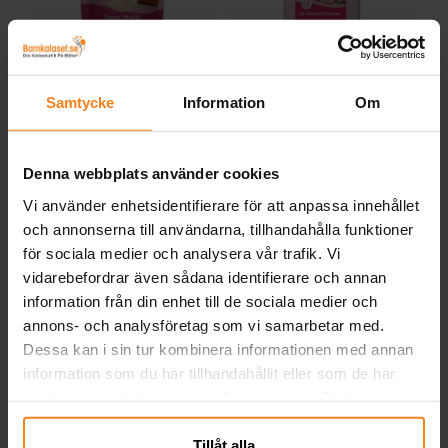
Super Mario Bros
SvampBob
Traktor och Bondgård
Woodland
Koala
Teddybjörn Babyshower
Cat Party
Fotbollstema
Baby Shark
Fortnite - Battle Royal
FunCakes - Deco Melts
FunCakes - Enchanted
Fu
Strössel & Sockerkristaller
Baby in Bloom
Vit 250 gram
Cream Frosting 450
Samtycke
Information
Om
Oh Baby
Unicorn Baby
Gender Reveal Party
gram
69,00 kr
119,00 kr
Twinkle Little Star Blå
Twinkle Little Star Rosa
Pris
:
69,00 kr
Pris
:
119,00 kr
Pastell Babyshower
Rainbow & Cloud
Denna webbplats använder cookies
KÖP
KÖP
Vi använder enhetsidentifierare för att anpassa innehållet
och annonserna till användarna, tillhandahålla funktioner
Andra köpte även
för sociala medier och analysera vår trafik. Vi
vidarebefordrar även sådana identifierare och annan
information från din enhet till de sociala medier och
annons- och analysföretag som vi samarbetar med.
Dessa kan i sin tur kombinera informationen med annan
information som du har tillhandahållit eller som de har
samlat in när du har använt deras tjänster. Du kan
närsomhelst ändra ditt samtycke.
Tillåt alla