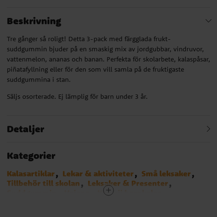
Beskrivning
Tre gånger så roligt! Detta 3-pack med färgglada frukt-
suddgummin bjuder på en smaskig mix av jordgubbar, vindruvor,
vattenmelon, ananas och banan. Perfekta för skolarbete, kalaspåsar,
piñatafyllning eller för den som vill samla på de fruktigaste
suddgummina i stan.
Säljs osorterade. Ej lämplig för barn under 3 år.
Detaljer
Kategorier
Kalasartiklar
Lekar & aktiviteter
Små leksaker
Tillbehör till skolan
Leksaker & Presenter
Suddgummin
Vaiana
Kawaii barnkalas
Babblarna
Baby Shark
Barbie
Birthday Bear
Bolibompa
Cat Party
Disco
Dog Party