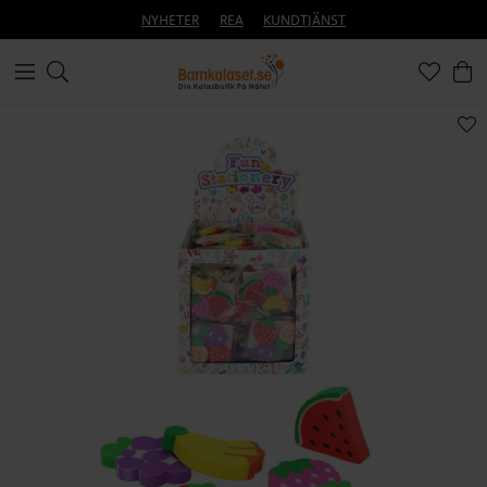
NYHETER
REA
KUNDTJÄNST