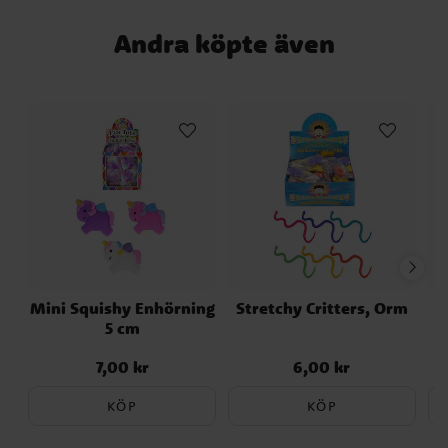
Andra köpte även
Mini Squishy Enhörning
Stretchy Critters, Orm
5 cm
7,00 kr
6,00 kr
Pris
:
7,00 kr
Pris
:
6,00 kr
KÖP
KÖP