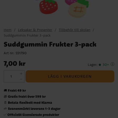
Hem
Leksaker & Presenter
Tillbehör till skolan
Suddgummin Frukter 3-pack
Suddgummin Frukter 3-pack
Art nr:
S51790
Pris
:
7,00 kr
7,00 kr
Lager
:
30+
LÄGG I VARUKORGEN
Frakt 49 kr
🚚
Gratis frakt över 599 kr
🎁
Betala flexibelt med Klarna
📄
Svanenmärkt leverans 1-3 dagar
🌱
Officiellt licensierade produkter
✅