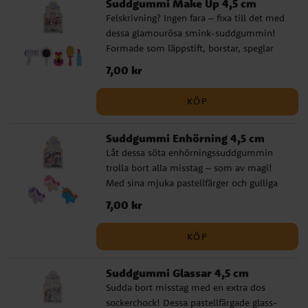
Suddgummi Make Up 4,5 cm
styckvis. Ej lämplig för barn under 3 år.
Felskrivning? Ingen fara – fixa till det med
dessa glamourösa smink-suddgummin!
Formade som läppstift, borstar, speglar
och parfymflaskor ger de varje
Pris
7,00 kr
:
7,00 kr
anteckningsbok en touch av lyx. Perfekta
för skolarbete, kalaspåsar, som presenter
KÖP
och piñatafyllning. Säljs osorterade och
styckvis. Ej lämplig för barn under 3 år.
Suddgummi Enhörning 4,5 cm
Låt dessa söta enhörningssuddgummin
trolla bort alla misstag – som av magi!
Med sina mjuka pastellfärger och gulliga
detaljer är de lika fina att samla på som
Pris
7,00 kr
:
7,00 kr
att använda. Perfekta för skolarbete,
kalaspåsar, piñatafyllning eller för den som
KÖP
helt enkelt behöver lite mer
enhörningsmagi i vardagen! Säljs
Suddgummi Glassar 4,5 cm
osorterade och styckvis. Ej lämplig för
Sudda bort misstag med en extra dos
barn under 3 år.
sockerchock! Dessa pastellfärgade glass-