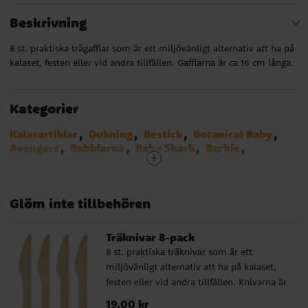
Beskrivning
8 st. praktiska trägafflar som är ett miljövänligt alternativ att ha på
kalaset, festen eller vid andra tillfällen. Gafflarna är ca 16 cm långa.
Kategorier
Kalasartiklar
Dukning
Bestick
Botanical Baby
Avengers
Babblarna
Baby Shark
Barbie
Batman
Bilar - Cars
Birthday Bear
Bolibompa
Brandman Sam
Cat Party
Disco
Dog Party
Minionerna
Emoji
Fjärilskalas
Glöm inte tillbehören
Fortnite - Battle Royal
Fotbollstema
Frost - Frozen
Gaming kalas
Harry Potter
Hästar
Ice Cream Party
LEGO City
LOL Surprise
Träknivar 8-pack
Mimmi Pigg
Minecraft
Miraculous Ladybug
8 st. praktiska träknivar som är ett
Musse Pigg
My Little Pony
Paw Patrol
miljövänligt alternativ att ha på kalaset,
Pippi Långstrump
Pirattema
Polis
Prinsessor
festen eller vid andra tillfällen. Knivarna är
Pyjamashjältarna
Djungelkalas
ca 16 cm långa.
Sjöjungfru - Mermaid
Spiderman
Star Wars
Pris
19,00 kr
:
19,00 kr