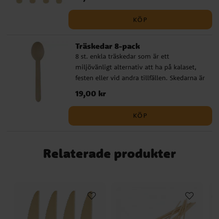
Super Mario Bros
Traktor och Bondgård
Unicorn - Enhörning
Woodland
Baby in Bloom
KÖP
Koala
Narwhal Party
Fordon
Hello Baby
Regnbågskalas
Pandakalas
Emil i Lönneberga
Encanto
Teddybjörn Babyshower
Träskedar 8-pack
8 st. enkla träskedar som är ett
miljövänligt alternativ att ha på kalaset,
festen eller vid andra tillfällen. Skedarna är
ca 16 cm långa.
Pris
19,00 kr
:
19,00 kr
KÖP
Relaterade produkter