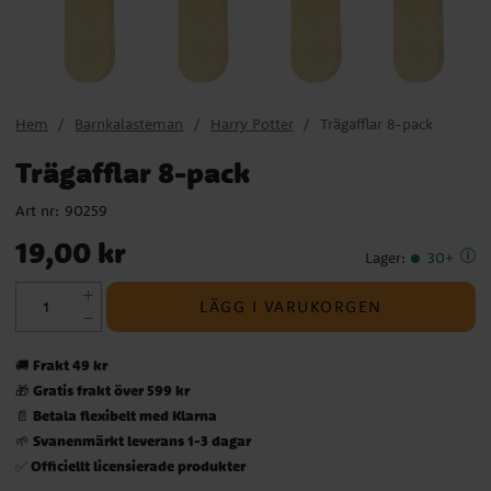
Hem
Barnkalasteman
Harry Potter
Trägafflar 8-pack
Trägafflar 8-pack
Art nr:
90259
Pris
:
19,00 kr
19,00 kr
Lager
:
30+
LÄGG I VARUKORGEN
Frakt 49 kr
🚚
Gratis frakt över 599 kr
🎁
Betala flexibelt med Klarna
📄
Svanenmärkt leverans 1-3 dagar
🌱
Officiellt licensierade produkter
✅