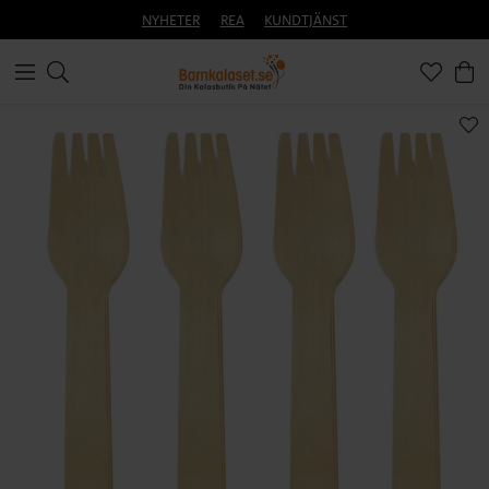
NYHETER
REA
KUNDTJÄNST