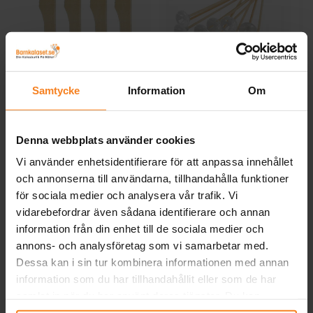
Träknivar 8-pack
Ballongpinnar av
P
Samtycke
Information
Om
bambu 10-pack
19,00 kr
29,00 kr
Pris
:
19,00 kr
Pris
:
29,00 kr
Denna webbplats använder cookies
KÖP
KÖP
Vi använder enhetsidentifierare för att anpassa innehållet
och annonserna till användarna, tillhandahålla funktioner
för sociala medier och analysera vår trafik. Vi
Andra köpte även
vidarebefordrar även sådana identifierare och annan
information från din enhet till de sociala medier och
annons- och analysföretag som vi samarbetar med.
Dessa kan i sin tur kombinera informationen med annan
information som du har tillhandahållit eller som de har
samlat in när du har använt deras tjänster. Du kan
närsomhelst ändra ditt samtycke.