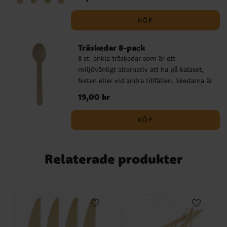
Super Mario Bros
Traktor och Bondgård
Unicorn - Enhörning
Woodland
Baby in Bloom
KÖP
Koala
Narwhal Party
Fordon
Hello Baby
Regnbågskalas
Pandakalas
Emil i Lönneberga
Encanto
Teddybjörn Babyshower
Träskedar 8-pack
8 st. enkla träskedar som är ett
miljövänligt alternativ att ha på kalaset,
festen eller vid andra tillfällen. Skedarna är
ca 16 cm långa.
Pris
19,00 kr
:
19,00 kr
KÖP
Relaterade produkter