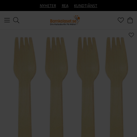
NYHETER
REA
KUNDTJÄNST