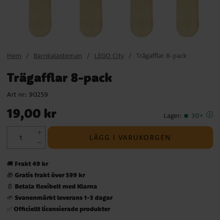
Hem
Barnkalasteman
LEGO City
Trägafflar 8-pack
Trägafflar 8-pack
Art nr:
90259
Pris
:
19,00 kr
19,00 kr
Lager
:
30+
LÄGG I VARUKORGEN
Frakt 49 kr
🚚
Gratis frakt över 599 kr
🎁
Betala flexibelt med Klarna
📄
Svanenmärkt leverans 1-3 dagar
🌱
Officiellt licensierade produkter
✅