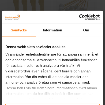
Träknivar 8-pack
Ballongpinnar av
P
Samtycke
Information
Om
bambu 10-pack
19,00 kr
29,00 kr
Pris
:
19,00 kr
Pris
:
29,00 kr
Denna webbplats använder cookies
KÖP
KÖP
Vi använder enhetsidentifierare för att anpassa innehållet
och annonserna till användarna, tillhandahålla funktioner
för sociala medier och analysera vår trafik. Vi
Andra köpte även
vidarebefordrar även sådana identifierare och annan
information från din enhet till de sociala medier och
annons- och analysföretag som vi samarbetar med.
Dessa kan i sin tur kombinera informationen med annan
information som du har tillhandahållit eller som de har
samlat in när du har använt deras tjänster. Du kan
närsomhelst ändra ditt samtycke.