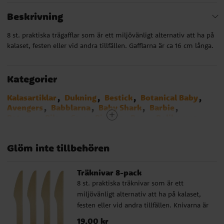
Beskrivning
8 st. praktiska trägafflar som är ett miljövänligt alternativ att ha på
kalaset, festen eller vid andra tillfällen. Gafflarna är ca 16 cm långa.
Kategorier
Kalasartiklar
Dukning
Bestick
Botanical Baby
Avengers
Babblarna
Baby Shark
Barbie
Batman
Bilar - Cars
Birthday Bear
Bolibompa
Brandman Sam
Cat Party
Disco
Dog Party
Minionerna
Emoji
Fjärilskalas
Glöm inte tillbehören
Fortnite - Battle Royal
Fotbollstema
Frost - Frozen
Gaming kalas
Harry Potter
Hästar
Ice Cream Party
LEGO City
LOL Surprise
Träknivar 8-pack
Mimmi Pigg
Minecraft
Miraculous Ladybug
8 st. praktiska träknivar som är ett
Musse Pigg
My Little Pony
Paw Patrol
miljövänligt alternativ att ha på kalaset,
Greta Gris
Pippi Långstrump
Pirattema
Polis
festen eller vid andra tillfällen. Knivarna är
Prinsessor
Pyjamashjältarna
Djungelkalas
ca 16 cm långa.
Sjöjungfru - Mermaid
Spiderman
Star Wars
Pris
19,00 kr
:
19,00 kr