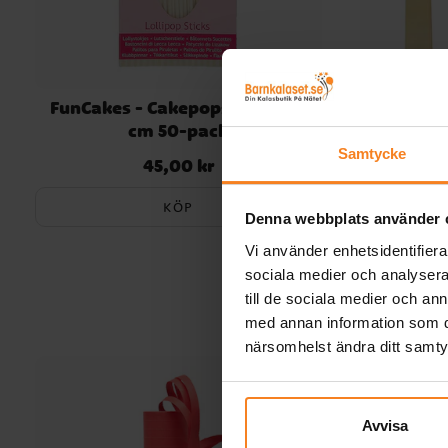
FunCakes - Cakepopspinnar 15
Tr
cm 50-pack
Samtycke
45,00 kr
Pris
:
45,00 kr
KÖP
Denna webbplats använder 
Vi använder enhetsidentifierar
sociala medier och analysera 
till de sociala medier och a
med annan information som du 
närsomhelst ändra ditt samt
Avvisa