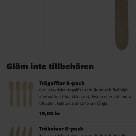
Glöm inte tillbehören
Trägafflar 8-pack
8 st. praktiska trägafflar som är ett miljövänligt
alternativ att ha på kalaset, festen eller vid andra
tillfällen. Gafflarna är ca 16 cm långa.
Pris
:
19,00 kr
19,00 kr
Träknivar 8-pack
8 st. praktiska träknivar som är ett miljövänligt