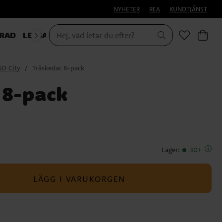
NYHETER
REA
KUNDTJÄNST
RAD
LEKSAKER & PRESENTER
GO City
Träskedar 8-pack
 8-pack
Lager
:
30+
LÄGG I VARUKORGEN