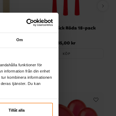
k
Plastbestick Röda 18-pack
Om
35,00 kr
Pris
:
35,00 kr
KÖP
andahålla funktioner för
n information från din enhet
 tur kombinera informationen
 deras tjänster. Du kan
Tillåt alla