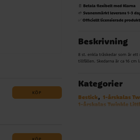
Betala flexibelt med Klarna
📄
Svanenmärkt leverans 1-3 da
🌱
Officiellt licensierade produk
✅
Beskrivning
8 st. enkla träskedar som är ett 
tillfällen. Skedarna är ca 16 cm 
Kategorier
KÖP
Bestick
1-årskalas Twi
1-årskalas Twinkle Litt
1-årskalas Musse Pigg
Baby Shark
Barbie
Block Party
Bolibom
Dog Party
Minionern
KÖP