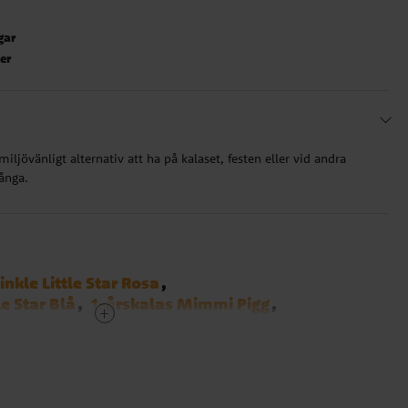
gar
ter
miljövänligt alternativ att ha på kalaset, festen eller vid andra
långa.
nkle Little Star Rosa
le Star Blå
1-årskalas Mimmi Pigg
1-årskalas Bondgård
Avengers
Babblarna
Batman
Bilar - Cars
Birthday Bear
pa
Brandman Sam
Cat Party
Disco
a
Emoji
Fjärilskalas
Fortnite - Battle Royal