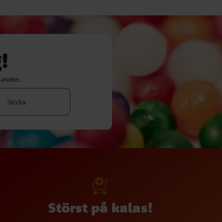
!
danden.
Skicka
Störst på kalas!