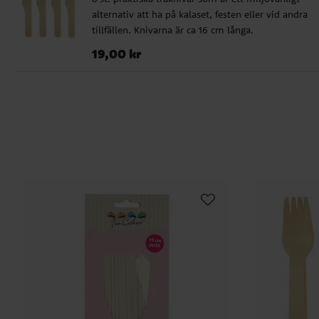
alternativ att ha på kalaset, festen eller vid andra
tillfällen. Knivarna är ca 16 cm långa.
Pris
:
19,00 kr
19,00 kr