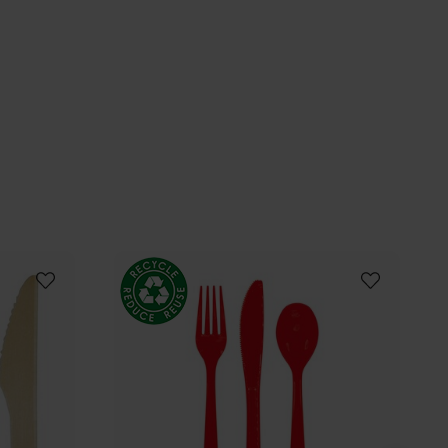
 Frozen
Gaming kalas
Harry Potter
Hästar
City
LOL Surprise
Mimmi Pigg
Minecraft
Musse Pigg
My Little Pony
Paw Patrol
gstrump
Pirattema
Pokemon
Polis
ältarna
Djungelkalas
Sjöjungfru - Mermaid
Super Mario Bros
Traktor och Bondgård
Woodland
1-årskalas Deer Little One
Fordon
Regnbågskalas
Dinosaurier
arty
Pandakalas
Teddybjörn Babyshower
canto
Spidey och hans fantastiska vänner
ainbow & Cloud
Halloween dukning
Little Star Blå
Twinkle Little Star Rosa
astell
Pastell Babyshower
Högtider
Dukning
Teman
Babyshower