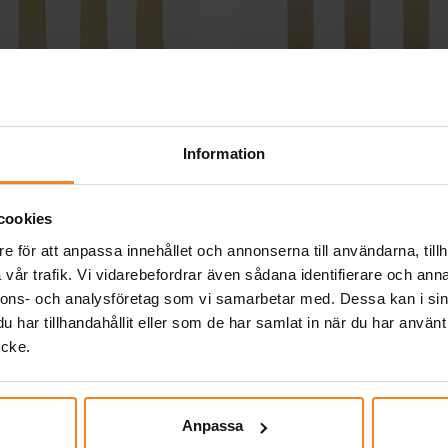
ägafflar 8-pack
Träknivar 8-pac
Information
19,00 kr
19,00 kr
Pris
:
19,00 kr
Pris
:
19,00 kr
KÖP
KÖP
cookies
e för att anpassa innehållet och annonserna till användarna, tillh
Andra köpte även
vår trafik. Vi vidarebefordrar även sådana identifierare och anna
nnons- och analysföretag som vi samarbetar med. Dessa kan i sin
har tillhandahållit eller som de har samlat in när du har använt
ycke.
Anpassa