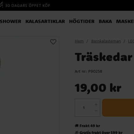
30 DAGARS ÖPPET KÖP
YSHOWER
KALASARTIKLAR
HÖGTIDER
BAKA
MASKE
Hem
Barnkalasteman
LE
Träskedar
Art nr:
P90258
Pris
:
19,00 kr
19,00 kr
Frakt 49 kr
🚚
Gratis frakt över 599 kr
🎁