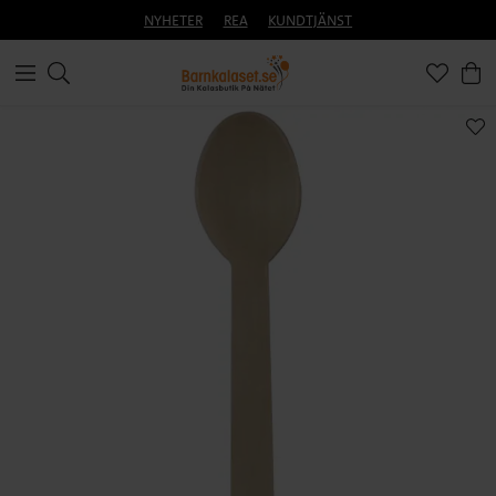
NYHETER
REA
KUNDTJÄNST