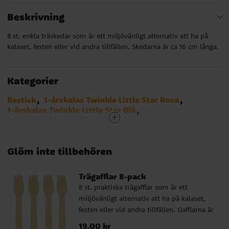
Beskrivning
8 st. enkla träskedar som är ett miljövänligt alternativ att ha på
kalaset, festen eller vid andra tillfällen. Skedarna är ca 16 cm långa.
Kategorier
Bestick
1-årskalas Twinkle Little Star Rosa
1-årskalas Twinkle Little Star Blå
1-årskalas Mimmi Pigg
1-årskalas Musse Pigg
1-årskalas Bondgård
Avengers
Babblarna
Baby Shark
Barbie
Batman
Bilar - Cars
Glöm inte tillbehören
Birthday Bear
Block Party
Bolibompa
Brandman Sam
Cat Party
Disco
Dog Party
Minionerna
Emoji
Fjärilskalas
Trägafflar 8-pack
Fortnite - Battle Royal
Fotbollstema
8 st. praktiska trägafflar som är ett
Frost - Frozen
Gaming kalas
Harry Potter
miljövänligt alternativ att ha på kalaset,
Hästar
Ice Cream Party
LEGO City
LOL Surprise
festen eller vid andra tillfällen. Gafflarna är
Mimmi Pigg
Minecraft
Miraculous Ladybug
ca 16 cm långa.
Musse Pigg
My Little Pony
Paw Patrol
Pris
19,00 kr
:
19,00 kr