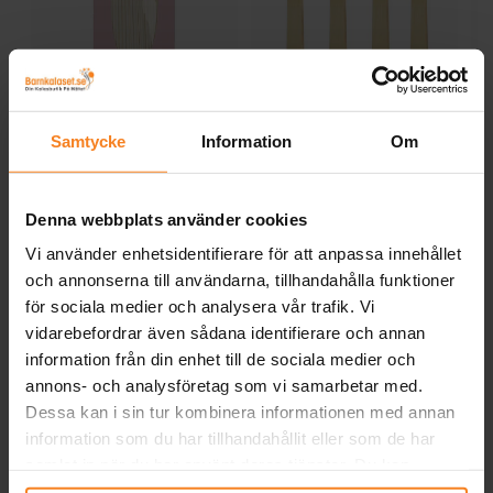
FunCakes -
Trägafflar 8-pack
Samtycke
Information
Om
Cakepopspinnar 15 cm
50-pack
45,00 kr
19,00 kr
Pris
:
45,00 kr
Pris
:
19,00 kr
Denna webbplats använder cookies
KÖP
KÖP
Vi använder enhetsidentifierare för att anpassa innehållet
och annonserna till användarna, tillhandahålla funktioner
för sociala medier och analysera vår trafik. Vi
Andra köpte även
vidarebefordrar även sådana identifierare och annan
information från din enhet till de sociala medier och
annons- och analysföretag som vi samarbetar med.
Dessa kan i sin tur kombinera informationen med annan
information som du har tillhandahållit eller som de har
samlat in när du har använt deras tjänster. Du kan
närsomhelst ändra ditt samtycke.