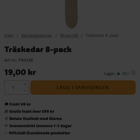
Hem
Barnkalasteman
Minecraft
Träskedar 8-pack
Träskedar 8-pack
Art nr:
P90258
Pris
:
19,00 kr
19,00 kr
Lager
:
30+
LÄGG I VARUKORGEN
Frakt 49 kr
🚚
Gratis frakt över 599 kr
🎁
Betala flexibelt med Klarna
📄
Svanenmärkt leverans 1-3 dagar
🌱
Officiellt licensierade produkter
✅