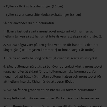
- Fyller ca 8-12 st latexballonger (30 cm)
- Fyller ca 2 st stora siffer/bokstavsballonger (86 cm)
Så här använder du din heliumtub
1. Skruva fast det svarta munstycket noggrant vid munnen av
helium tanken så att heliumet inte riskerar att sippra ut vid steg 2.
2. Skruva några varv på den gröna ventilen för hand tills det inte
längre går. (Heliumgasen kommer ej ut innan steg 4 är utfört).
3. Trä på en valfri ballong ordentligt över det svarta munstycket.
4. Med ballongen på plats så behöver du endast vinkla munstycket
(upp, ner eller åt sidan) för att heliumgasen ska komma ut. Var
noga med att hålla tätt mellan ballong-halsen och munstycket för
att helium inte ska läcka när du aktiverar flödet.
5. Skruva åt den gröna ventilen när du vill förvara heliumtuben.
Kompletta instruktioner medföljer. Du kan även se filmen nedan.
När heliumtuben är tom så lämnas den till din återvinningscentral.