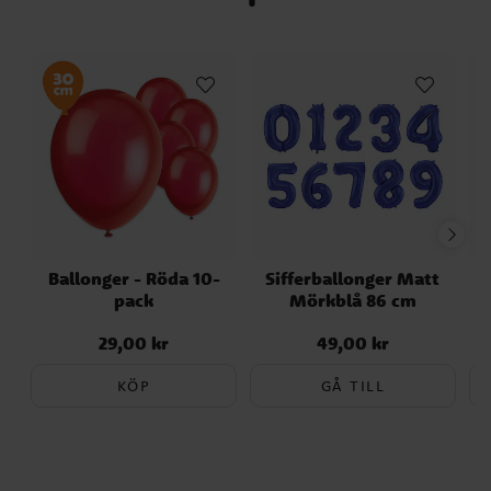
Ballonger - Röda 10-
Sifferballonger Matt
pack
Mörkblå 86 cm
29,00 kr
49,00 kr
Pris
:
29,00 kr
Pris
:
49,00 kr
KÖP
GÅ TILL