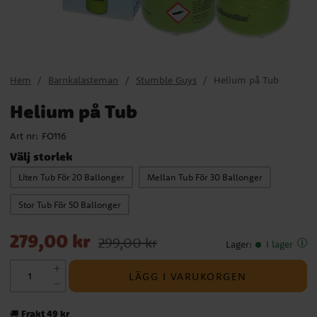
Hem
Barnkalasteman
Stumble Guys
Helium på Tub
Helium på Tub
Art nr:
FO116
Välj storlek
Liten Tub För 20 Ballonger
Mellan Tub För 30 Ballonger
Stor Tub För 50 Ballonger
Nuvarande pris
:
279,00 kr
Tidigare pris
:
299,00 kr
279,00 kr
299,00 kr
Lager
:
I lager
LÄGG I VARUKORGEN
Frakt 49 kr
🚚