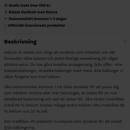
Gratis frakt över 599 kr
🎁
Betala flexibelt med Klarna
📄
Svanenmärkt leverans 1-3 dagar
🌱
Officiellt licensierade produkter
✅
Beskrivning
Helium är enkelt och roligt att använda som tillbehör och det
förvandlar både kalaset och andra festliga evenemang till något
alldeles extra. Du kan göra kreativa arrangemang, fylla siffer- eller
bokstavsballonger, airwalkerballonger med mera. Alla ballonger vi
säljer fungerar bra med helium.
Våra heliumtankar kommer i tre olika storlekar för att passa dig
som behöver mindre eller mer heliumgas, se nedan för en mer
detaljerad beskrivning och vad de räcker till. Våra tankar innehåller
också 99 % helium medan många andra märken ofta innehåller 80
% helium och 20 % luft.
Det medföljer ett praktiskt munstycke som används för att enkelt
fylla ballongerna.