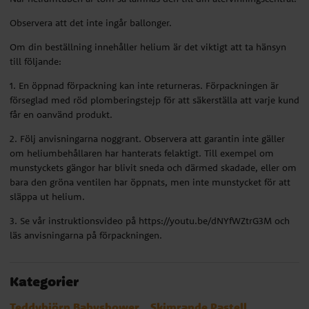
Observera att det inte ingår ballonger.
Om din beställning innehåller helium är det viktigt att ta hänsyn
till följande:
1. En öppnad förpackning kan inte returneras. Förpackningen är
förseglad med röd plomberingstejp för att säkerställa att varje kund
får en oanvänd produkt.
2. Följ anvisningarna noggrant. Observera att garantin inte gäller
om heliumbehållaren har hanterats felaktigt. Till exempel om
munstyckets gängor har blivit sneda och därmed skadade, eller om
bara den gröna ventilen har öppnats, men inte munstycket för att
släppa ut helium.
3. Se vår instruktionsvideo på https://youtu.be/dNYfWZtrG3M och
läs anvisningarna på förpackningen.
Kategorier
Teddybjörn Babyshower
Skimrande Pastell